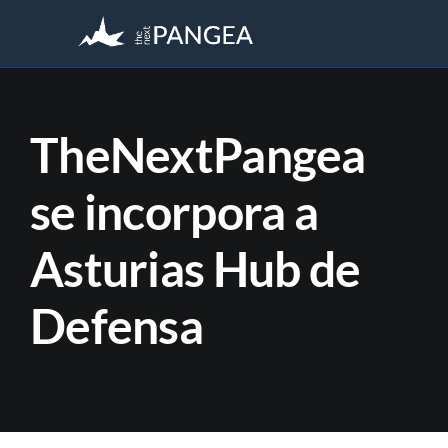
Saltar
al
contenido
TheNextPangea
se incorpora a
Asturias Hub de
Defensa